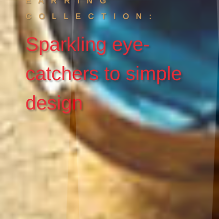
EARRING
COLLECTION:
Sparkling eye-
catchers to simple
design