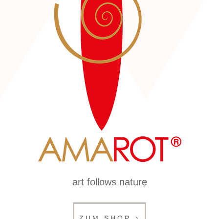
art follows nature
ZUM SHOP