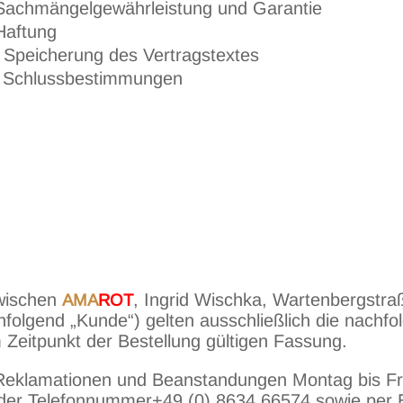
Sachmängelgewährleistung und Garantie
Haftung
Speicherung des Vertragstextes
Schlussbestimmungen
zwischen
, Ingrid Wischka, Wartenbergstra
AMA
ROT
folgend „Kunde“) gelten ausschließlich die nachf
Zeitpunkt der Bestellung gültigen Fassung.
, Reklamationen und Beanstandungen Montag bis Fr
 der Telefonnummer+49 (0) 8634 66574 sowie per 